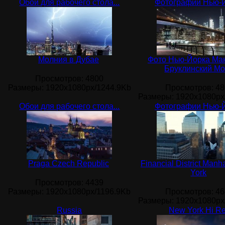
Обои для рабочего стола...
Фотографии Нью-
Молния в Дубае
Фото Нью-Йорка Ма
Бруклинский Мо
Просмотров
: 4800
Размеры
: 1920x1080px/1244.9Kb
Просмотров
: 4
Размеры
: 1920x1080px
Обои для рабочего стола...
Фотографии Нью-
Praga Czech Republic
Financial District Man
York
Просмотров
: 4439
Размеры
: 1920x1080px/1196.9Kb
Просмотров
: 4
Размеры
: 1920x1080px
Russia
New York Hi R