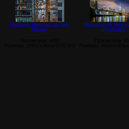
Площадь Тверская Застава
Manhattan 4K New Yo
Москва
Resolution
Просмотров
: 4442
Просмотров
: 4
Размеры
: 1920x1080px/1626.5Kb
Размеры
: 3840x2160px