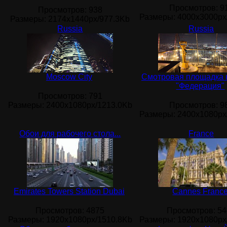
Просмотров
: 9
Просмотров
: 938
Размеры
: 4000x3000px
Размеры
: 2174x1440px/977.3Kb
Russia
Russia
Moscow City
Смотровая площадка 
"Федерация"
Просмотров
: 791
Размеры
: 2400x1080px/1213.0Kb
Просмотров
: 9
Размеры
: 2400x1080px
Обои для рабочего стола...
France
Emirates Towers Station Dubai
Cannes Franc
Просмотров
: 4875
Просмотров
: 5
Размеры
: 1920x1080px/1510.8Kb
Размеры
: 1920x1080px