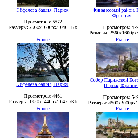
Эйфелева башня, Париж
Финансовый район, 
Франция
Просмотров
: 5572
Размеры
: 2560x1600px/1040.1Kb
Просмотров
: 47
Размеры
: 2560x1600px
France
France
Собор Парижской Бог
Эйфелева башня, Париж
Париж, Франци
Просмотров
: 4461
Просмотров
: 54
Размеры
: 1920x1440px/1647.5Kb
Размеры
: 4500x3000px
France
France