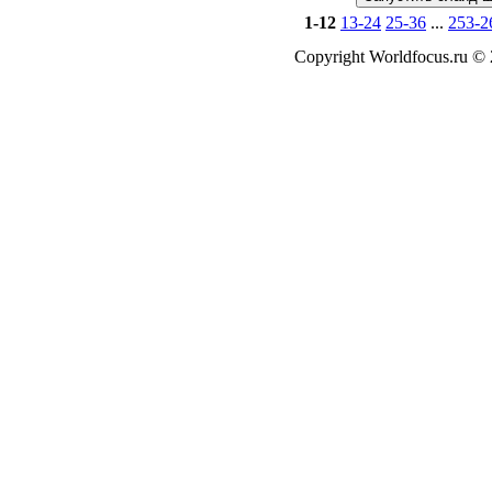
1-12
13-24
25-36
...
253-2
Copyright Worldfocus.ru ©