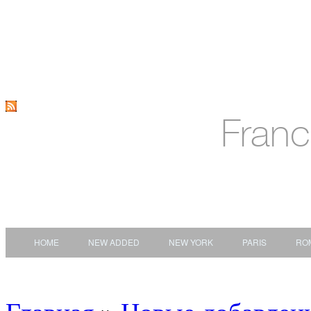
Fran
HOME
NEW ADDED
NEW YORK
PARIS
RO