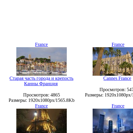
France
France
Старая часть города и крепость
Cannes France
Канны Франция
Просмотров
: 54
Просмотров
: 4865
Размеры
: 1920x1080px
Размеры
: 1920x1080px/1565.8Kb
France
France