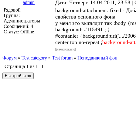
Дата: Четверг, 14.04.2011, 23:58 
admin
Рядовой
background-attachment: fixed - Д
Группа:
свойства основного фона
Администраторы
у меня это выглядит так :body {ma
Сообщений:
4
background: #115491 ; }
Статус:
Offline
#contanier {background:url('.../200
center top no-repeat ;
background-att
Форум
»
Test category
»
Test forum
»
Неподвижный фон
Страница
1
из
1
1