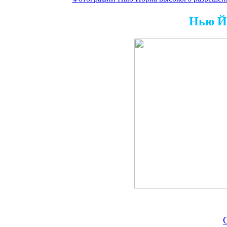
Фотографии
Нью Й
С