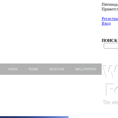
Пятница,
Приветс
Регистр
Вход
ПОИСК
PARIS
ROME
MOSCOW
WALLPAPERS
ull HD
Высокого Качества HQ