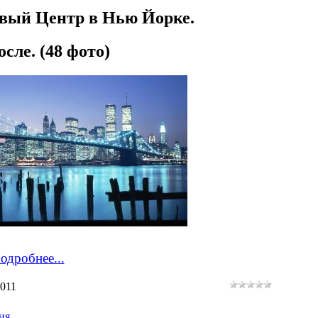
вый Центр в Нью Йорке.
сле. (48 фото)
одробнее...
2011
ия