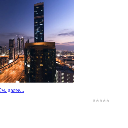
м. далее...
ull HD
Высокого Качества HQ