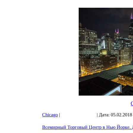
С
Chicago
|
Просмотров: 693
| Дата:
05.02.2018
Всемирный Торговый Центр в Нью Йорке. Д