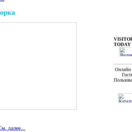
орка
высокого разрешения
VISITO
TODAY
Онлайн 
Гост
Пользов
м. далее...