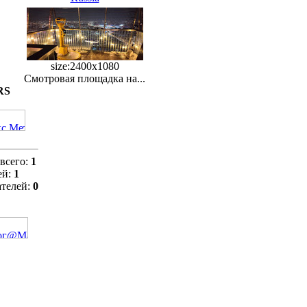
size:2400x1080
Смотровая площадка на...
RS
всего:
1
ей:
1
ателей:
0