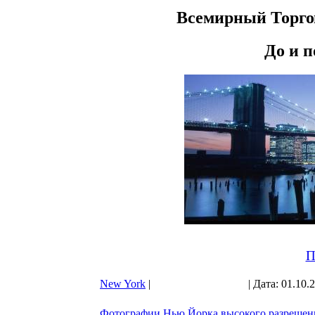
Всемирный Торго
До и по
П
New York
|
Просмотров: 11857
| Дата:
01.10.
Фотографии Нью Йорка высокого разрешен