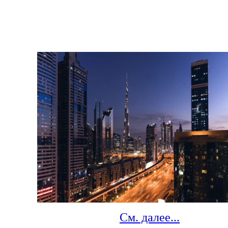
Фотографии
Дубай Full HD
Вы
Качества HQ
См. далее...