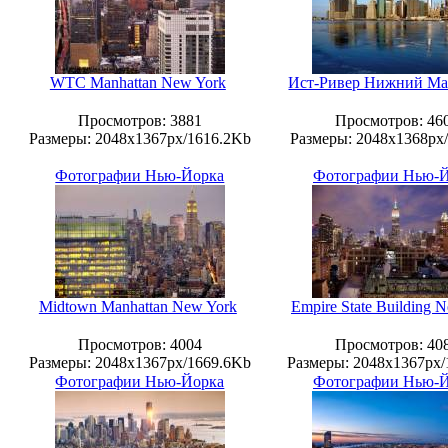
WTC Manhattan New York
Ист-Ривер Нижний Ма
Просмотров
: 3881
Просмотров
: 46
Размеры
: 2048x1367px/1616.2Kb
Размеры
: 2048x1368px
Фотографии Нью-Йорка
Фотографии Нью-
Midtown Manhattan New York
Empire State Building 
Просмотров
: 4004
Просмотров
: 40
Размеры
: 2048x1367px/1669.6Kb
Размеры
: 2048x1367px
Фотографии Нью-Йорка
Фотографии Нью-