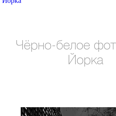
Йорка
Чёрно-белое фот
Йорка