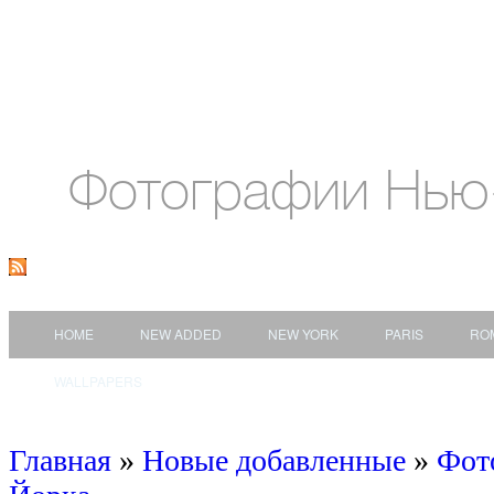
Фотографии Нью
HOME
NEW ADDED
NEW YORK
PARIS
RO
WALLPAPERS
Главная
»
Новые добавленные
»
Фот