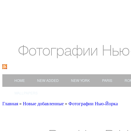
Фотографии Нью
HOME
NEW ADDED
NEW YORK
PARIS
RO
WALLPAPERS
Главная
»
Новые добавленные
»
Фотографии Нью-Йорка