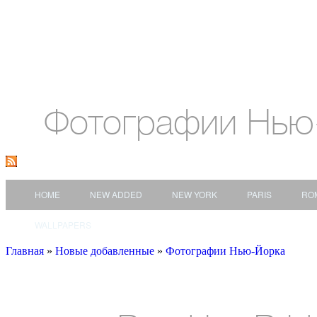
Фотографии Нью
HOME
NEW ADDED
NEW YORK
PARIS
RO
WALLPAPERS
Главная
»
Новые добавленные
»
Фотографии Нью-Йорка