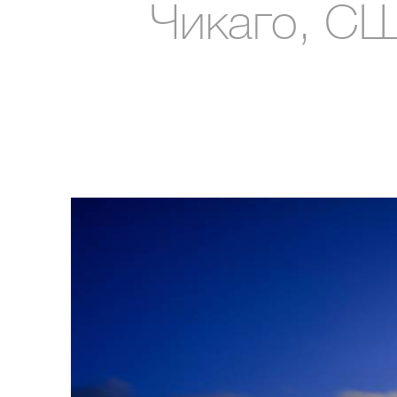
Чикаго, С