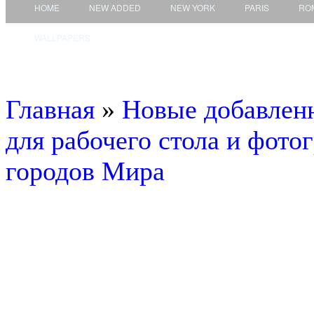
HOME
NEW ADDED
NEW YORK
PARIS
RO
WALLPAPERS
Главная
»
Новые добавле
для рабочего стола и фото
городов Мира