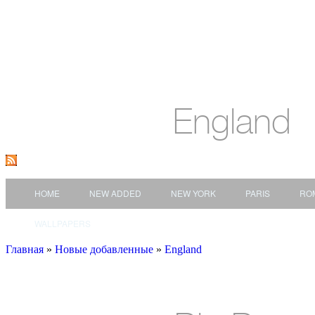
England
HOME
NEW ADDED
NEW YORK
PARIS
RO
WALLPAPERS
Главная
»
Новые добавленные
»
England