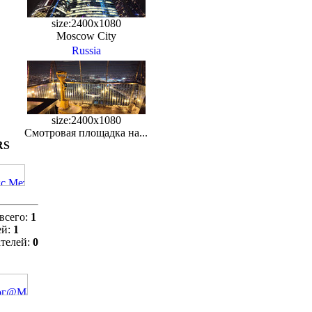
size:2400x1080
Moscow City
Russia
size:2400x1080
Смотровая площадка на...
RS
всего:
1
ей:
1
телей:
0