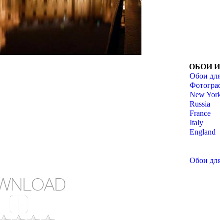
ОБОИ 
Обои для
Фотогра
New York
Russia
(Pavillon Sully) Paris France
France
Italy
England
Обои для
WNLOAD