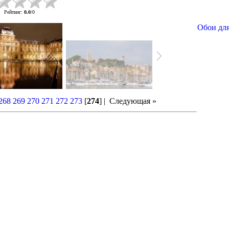
Рейтинг
:
0.0
/
0
Обои для
268
269
270
271
272
273
[
274
] |
Следующая »