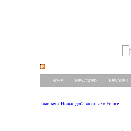
F
HOME
NEW ADDED
NEW YORK
Главная
»
Новые добавленные
»
France