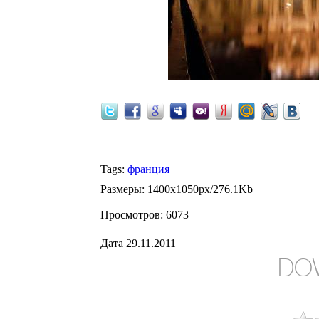
Palais du Louvre 
Tags
:
франция
Размеры
: 1400x1050px/276.1Kb
Просмотров
: 6073
Дата
29.11.2011
DO