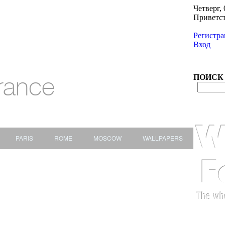
Четверг, 
Приветс
Регистра
Вход
rance
ПОИСК
PARIS
ROME
MOSCOW
WALLPAPERS