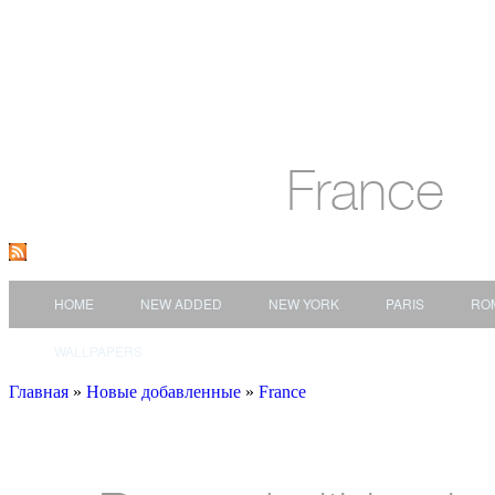
France
HOME
NEW ADDED
NEW YORK
PARIS
RO
WALLPAPERS
Главная
»
Новые добавленные
»
France