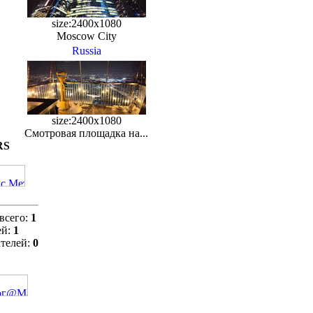
size:2400x1080
Moscow City
Russia
size:2400x1080
Смотровая площадка на...
RS
всего:
1
ей:
1
телей:
0