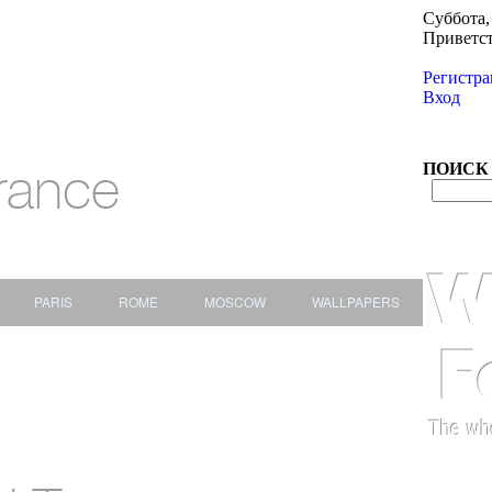
Суббота, 
Приветс
Регистра
Вход
rance
ПОИСК
PARIS
ROME
MOSCOW
WALLPAPERS