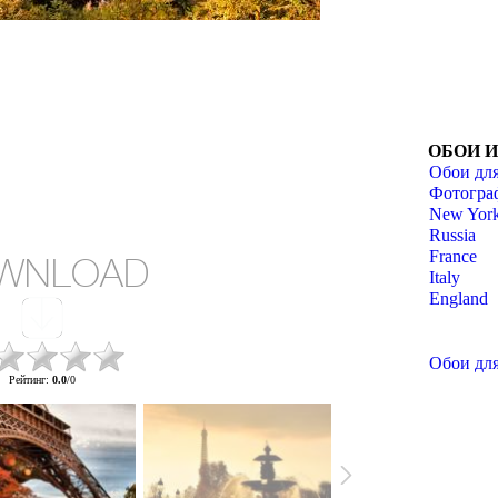
ОБОИ 
Обои для
Фотогра
New York
Russia
France
WNLOAD
Italy
England
Обои для
Рейтинг
:
0.0
/
0