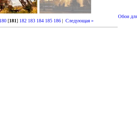
Обои для
180
[
181
]
182
183
184
185
186
|
Следующая »