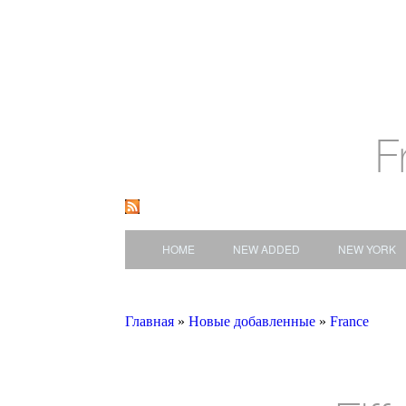
F
HOME
NEW ADDED
NEW YORK
Главная
»
Новые добавленные
»
France