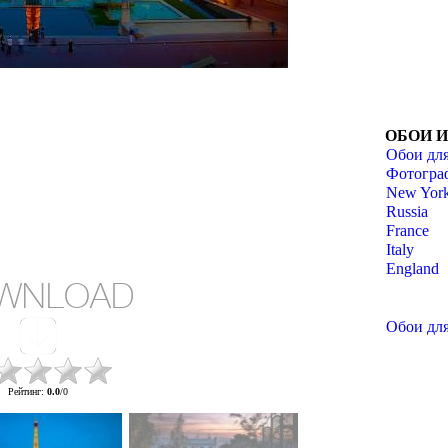
ОБОИ 
Обои для
Фотогра
New York
Russia
France
Italy
England
WNLOAD
Обои для
Рейтинг
:
0.0
/
0