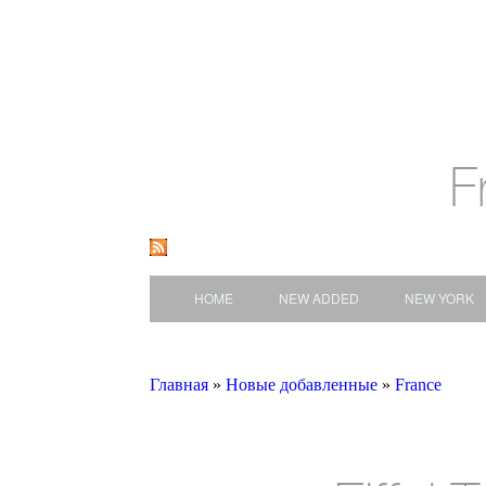
F
HOME
NEW ADDED
NEW YORK
Главная
»
Новые добавленные
»
France