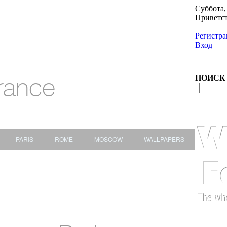
Суббота, 
Приветс
Регистра
Вход
rance
ПОИСК
PARIS
ROME
MOSCOW
WALLPAPERS