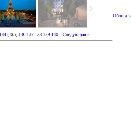
Обои для
134
[
135
]
136
137
138
139
140
|
Следующая »