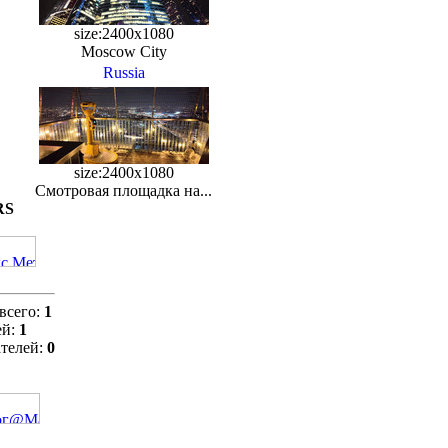
size:2400x1080
Moscow City
Russia
size:2400x1080
Смотровая площадка на...
RS
всего:
1
ей:
1
телей:
0