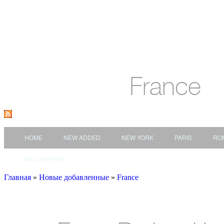
France
HOME
NEW ADDED
NEW YORK
PARIS
RO
WALLPAPERS
Главная
»
Новые добавленные
»
France