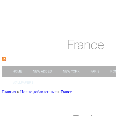
France
HOME
NEW ADDED
NEW YORK
PARIS
RO
WALLPAPERS
Главная
»
Новые добавленные
»
France