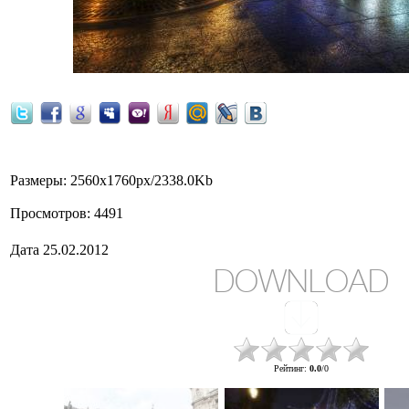
Размеры
: 2560x1760px/2338.0Kb
Просмотров
: 4491
Дата
25.02.2012
DOWNLOAD
Рейтинг
:
0.0
/
0