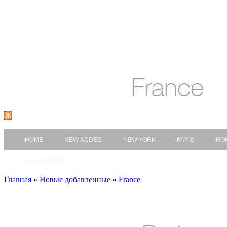
France
HOME
NEW ADDED
NEW YORK
PARIS
RO
WALLPAPERS
Главная
»
Новые добавленные
»
France