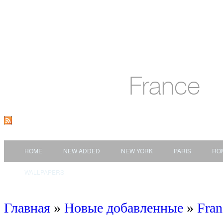
France
HOME
NEW ADDED
NEW YORK
PARIS
RO
WALLPAPERS
Главная
»
Новые добавленные
»
Fran