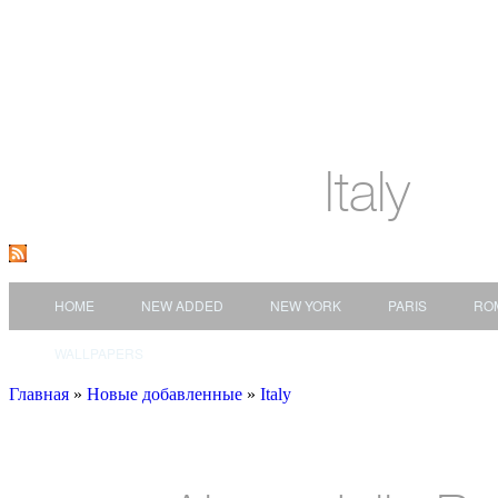
Italy
HOME
NEW ADDED
NEW YORK
PARIS
RO
WALLPAPERS
Главная
»
Новые добавленные
»
Italy