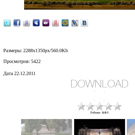
National Monument to Victor Emmanuel
Размеры
: 2288x1350px/560.0Kb
Просмотров
: 5422
Дата
22.12.2011
DOWNLOAD
Рейтинг
:
0.0
/
0