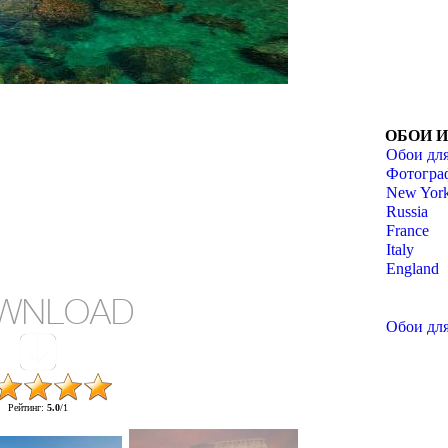
ОБОИ 
Обои для
Фотогра
New York
Russia
France
Italy
England
WNLOAD
Обои для
Рейтинг
:
5.0
/
1