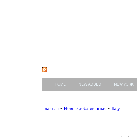
HOME
NEW ADDED
NEW YORK
Главная
»
Новые добавленные
»
Italy