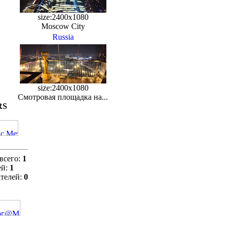
size:2400x1080
Moscow City
Russia
size:2400x1080
Смотровая площадка на...
RS
всего:
1
ей:
1
телей:
0