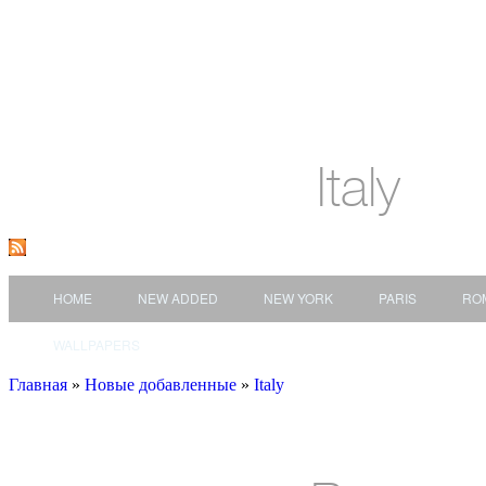
Italy
HOME
NEW ADDED
NEW YORK
PARIS
RO
WALLPAPERS
Главная
»
Новые добавленные
»
Italy