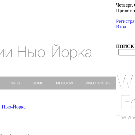
Четверг, 
Приветс
Регистра
Вход
ии Нью-Йорка
ПОИСК
PARIS
ROME
MOSCOW
WALLPAPERS
и Нью-Йорка