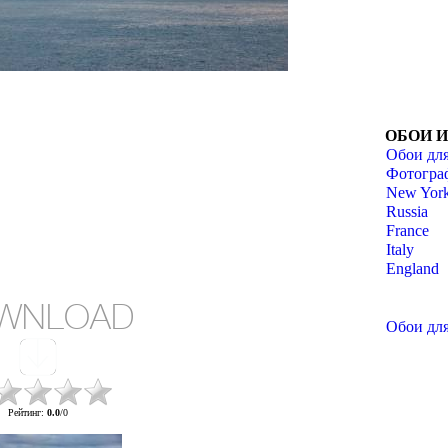
ОБОИ 
Обои для
Фотогра
New York
Russia
France
Italy
England
WNLOAD
Обои для
Рейтинг
:
0.0
/
0