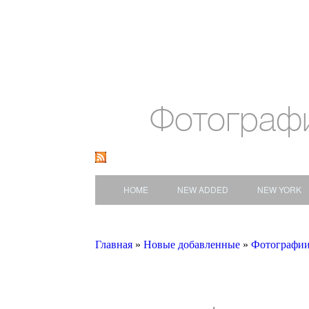
Фотограф
HOME
NEW ADDED
NEW YORK
Главная
»
Новые добавленные
»
Фотографи