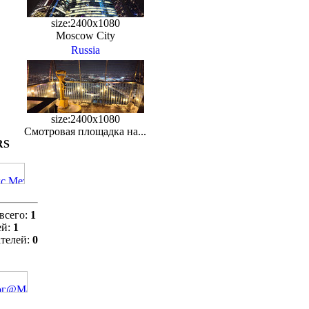
size:2400x1080
Moscow City
Russia
size:2400x1080
Смотровая площадка на...
RS
всего:
1
ей:
1
телей:
0