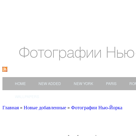
Фотографии Нью
HOME
NEW ADDED
NEW YORK
PARIS
RO
WALLPAPERS
Главная
»
Новые добавленные
»
Фотографии Нью-Йорка