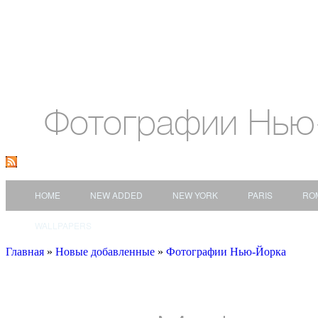
Фотографии Нью
HOME
NEW ADDED
NEW YORK
PARIS
RO
WALLPAPERS
Главная
»
Новые добавленные
»
Фотографии Нью-Йорка