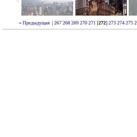
« Предыдущая
|
267
268
269
270
271
[
272
]
273
274
275
2