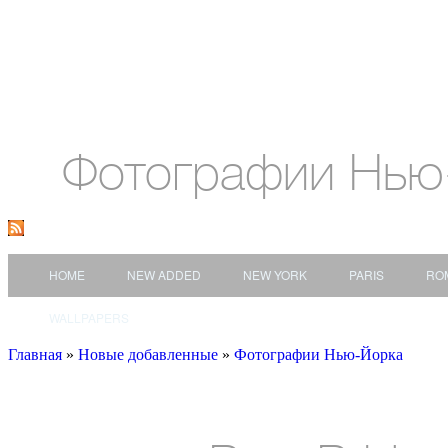
Фотографии Нью
HOME
NEW ADDED
NEW YORK
PARIS
RO
WALLPAPERS
Главная
»
Новые добавленные
»
Фотографии Нью-Йорка