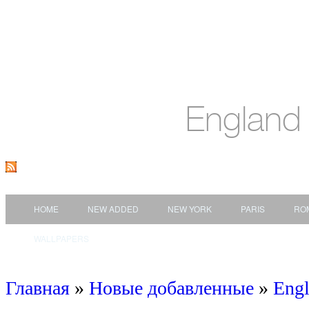
England
HOME
NEW ADDED
NEW YORK
PARIS
RO
WALLPAPERS
Главная
»
Новые добавленные
»
Eng