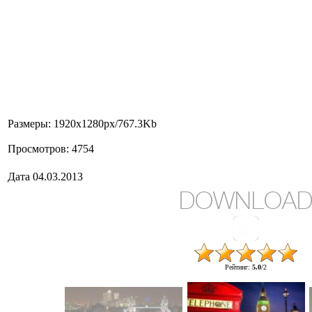
летия правления королевы Е
До 2012 года строение называлось
носит самый большой колокол в час
Tower расположена в Северном кры
дворца в Лондон
Размеры
: 1920x1280px/767.3Kb
Просмотров
: 4754
Дата
04.03.2013
DOWNLOA
Рейтинг
:
5.0
/
2