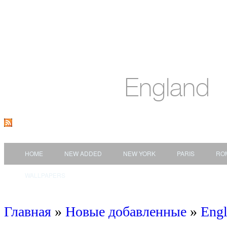
England
HOME
NEW ADDED
NEW YORK
PARIS
RO
WALLPAPERS
Главная
»
Новые добавленные
»
Eng