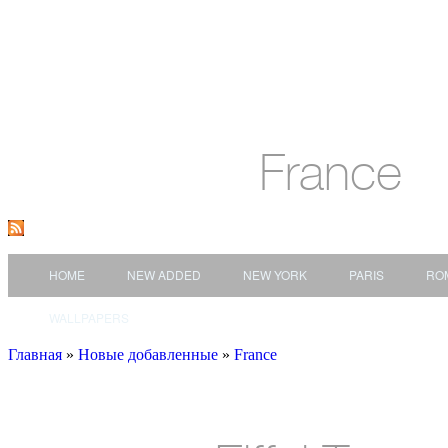
France
HOME
NEW ADDED
NEW YORK
PARIS
RO
WALLPAPERS
Главная
»
Новые добавленные
»
France