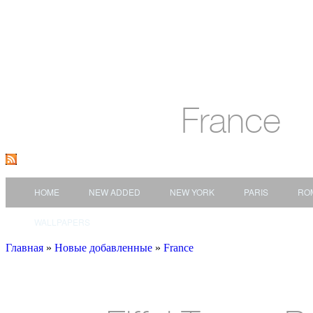
France
HOME
NEW ADDED
NEW YORK
PARIS
RO
WALLPAPERS
Главная
»
Новые добавленные
»
France