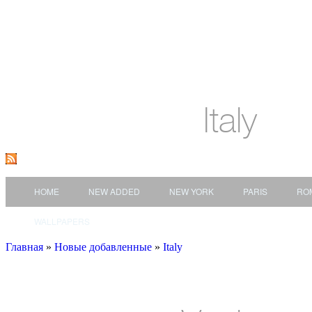
Italy
HOME
NEW ADDED
NEW YORK
PARIS
RO
WALLPAPERS
Главная
»
Новые добавленные
»
Italy