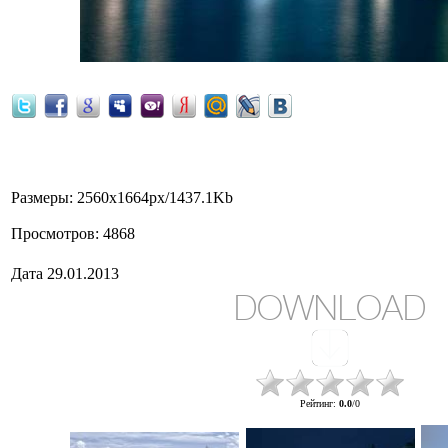
Grand Canal, Venice, Italy
Размеры
: 2560x1664px/1437.1Kb
Просмотров
: 4868
Дата
29.01.2013
DOWNLOAD
Рейтинг
:
0.0
/
0