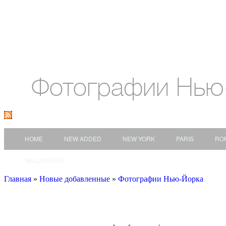
Фотографии Нью
HOME
NEW ADDED
NEW YORK
PARIS
RO
WALLPAPERS
Главная
»
Новые добавленные
»
Фотографии Нью-Йорка