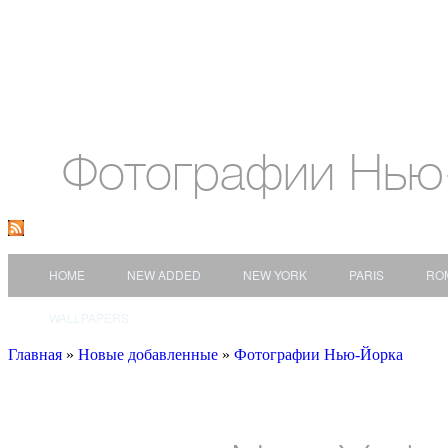
Фотографии Нью
HOME
NEW ADDED
NEW YORK
PARIS
RO
WALLPAPERS
Главная
»
Новые добавленные
»
Фотографии Нью-Йорка