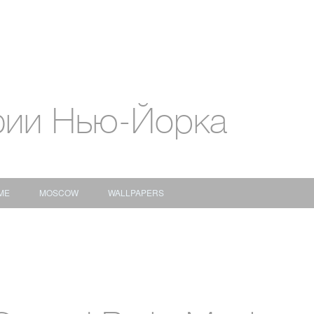
фии Нью-Йорка
ME
MOSCOW
WALLPAPERS