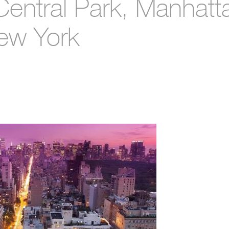
entral Park, Manhatt
ew York