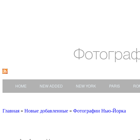
Фотогра
HOME
NEW ADDED
NEW YORK
PARIS
RO
Главная
»
Новые добавленные
»
Фотографии Нью-Йорка