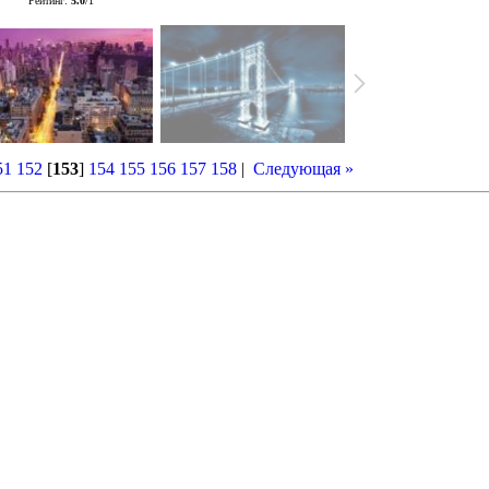
Рейтинг
:
5.0
/
1
51
152
[
153
]
154
155
156
157
158
|
Следующая »