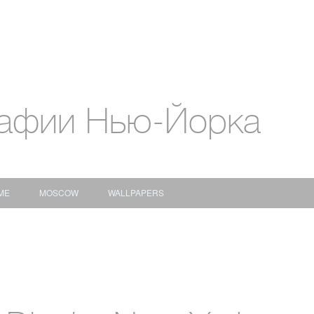
афии Нью-Йорка
ME
MOSCOW
WALLPAPERS