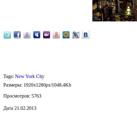
Район Флэтайрон (Flatiron District)-находится на Манхэттен
Район Флетайрон простирается до 20th Street, Union Square and G
Street и NoMad на Севере, и
Tags
:
New York City
Размеры
: 1920x1280px/1048.4Kb
Просмотров
: 5763
Дата
21.02.2013