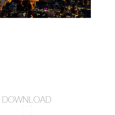
е, Нью-Йорк. Названный в честь Flatiron Building. Здание распо
Бродвеем и Пятой авеню.
reenwich Village на на юге; Avenue of the Americas (Шестой авеню
 Лексингтон-авеню/Irving Place, Грэмерси-парк на Востоке.
DOWNLOAD