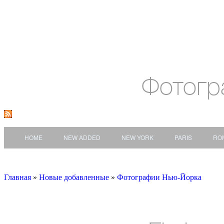
Фотогр
HOME
NEW ADDED
NEW YORK
PARIS
RO
Главная
»
Новые добавленные
»
Фотографии Нью-Йорка